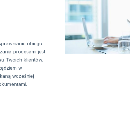
sprawnianie obiegu
ania procesami jest
su Twoich klientów.
rzędziem w
kaną wcześniej
okumentami.