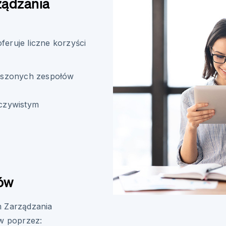
ządzania
eruje liczne korzyści
oszonych zespołów
czywistym
tów
m Zarządzania
ów poprzez: