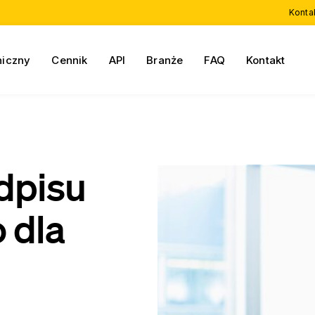
Konta
niczny
Cennik
API
Branże
FAQ
Kontakt
dpisu
 dla