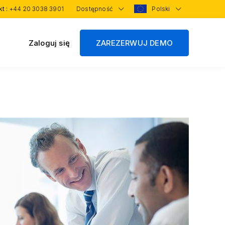
kt :
+44 20 3038 3901
Dostępność
Polski
Zaloguj się
ZAREZERWUJ DEMO