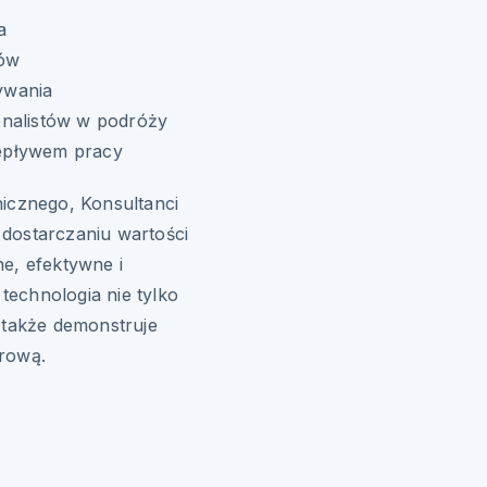
a
tów
ywania
onalistów w podróży
epływem pracy
nicznego, Konsultanci
dostarczaniu wartości
e, efektywne i
echnologia nie tylko
 także demonstruje
frową.