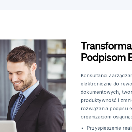
Transformac
Podpisom E
Konsultanci Zarządza
elektroniczne do rew
dokumentowych, tworz
produktywność i zmnie
rozwiązania podpisu 
organizacjom osiągną
Przyspieszenie real