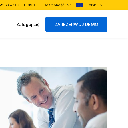
kt :
+44 20 3038 3901
Dostępność
Polski
Zaloguj się
ZAREZERWUJ DEMO