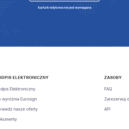
karta kredytowa nie jest wymagana
ODPIS ELEKTRONICZNY
ZASOBY
dpis Elektroniczny
FAQ
 wyróżnia Eurosign
Zarezerwuj 
rawdź nasze oferty
API
okumenty