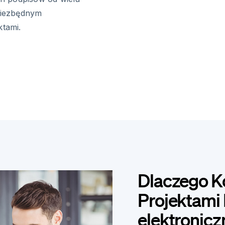
 niezbędnym
tami.
Dlaczego K
Projektami 
elektronicz