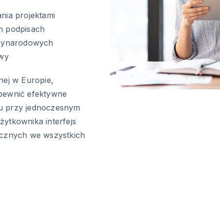
ania projektami
h podpisach
dzynarodowych
owy
nej w Europie,
apewnić efektywne
tu przy jednoczesnym
ytkownika interfejs
icznych we wszystkich