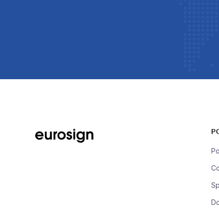
P
Po
Co
Sp
D