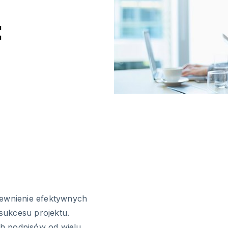
:
pewnienie efektywnych
sukcesu projektu.
h podpisów od wielu