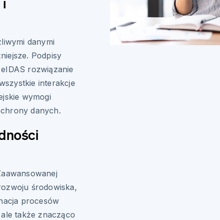
i
żliwymi danymi
niejsze. Podpisy
 eIDAS rozwiązanie
szystkie interakcje
ejskie wymogi
ochrony danych.
dności
 Zaawansowanej
rozwoju środowiska,
inacja procesów
 ale także znacząco