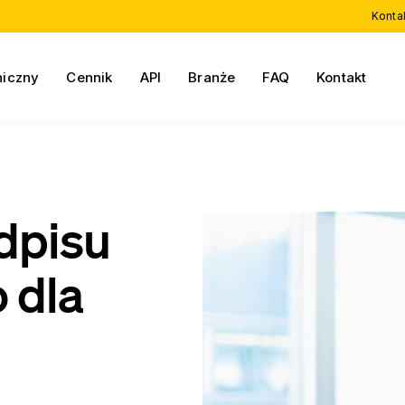
Konta
niczny
Cennik
API
Branże
FAQ
Kontakt
dpisu
 dla
j