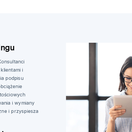
ingu
Konsultanci
klientami i
ia podpisu
obciążenie
rtościowych
ania i wymiany
zne i przyspiesza