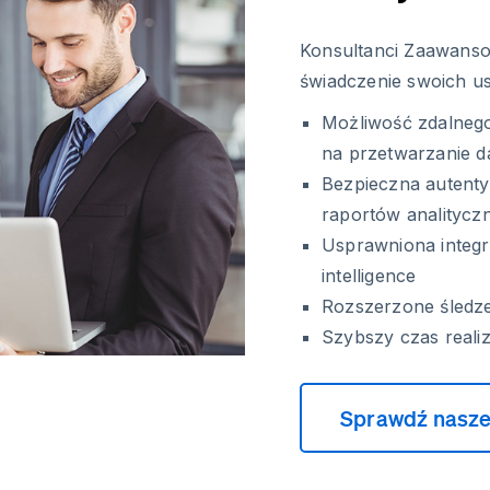
Konsultanci Zaawanso
świadczenie swoich us
Możliwość zdalnego
na przetwarzanie 
Bezpieczna autenty
raportów analitycz
Usprawniona integr
intelligence
Rozszerzone śledzen
Szybszy czas realiz
Sprawdź nasze