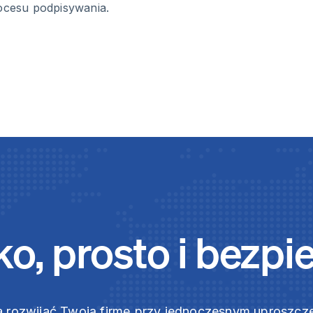
cesu podpisywania.
o, prosto i bezpi
 rozwijać Twoją firmę przy jednoczesnym uproszc