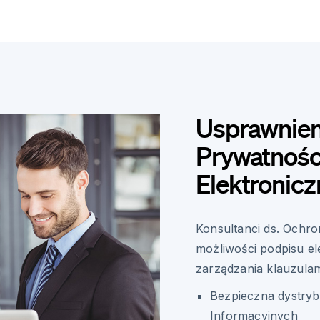
Usprawnien
Prywatnośc
Elektronic
Konsultanci ds. Och
możliwości podpisu el
zarządzania klauzulam
Bezpieczna dystryb
Informacyjnych