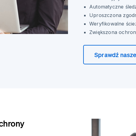
Automatyczne śled
Uproszczona zgod
Weryfikowalne ście
Zwiększona ochron
Sprawdź nasze
Ochrony