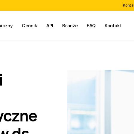
Konta
niczny
Cennik
API
Branże
FAQ
Kontakt
i
yczne
w ds.