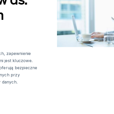
h
h, zapewnienie
i jest kluczowe.
oferują bezpieczne
jnych przy
 danych.