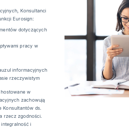
yjnych, Konsultanci
kcji Eurosign:
umentów dotyczących
epływami pracy w
uzul informacyjnych
zasie rzeczywistym
, hostowane w
macyjnych zachowują
e Konsultantów ds.
 rzecz zgodności.
integralność i