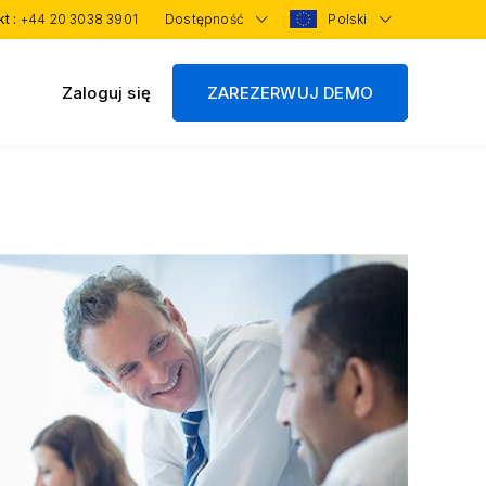
kt :
+44 20 3038 3901
Dostępność
Polski
Zaloguj się
ZAREZERWUJ DEMO