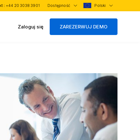
kt :
+44 20 3038 3901
Dostępność
Polski
Zaloguj się
ZAREZERWUJ DEMO