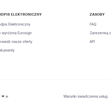
ODPIS ELEKTRONICZNY
ZASOBY
dpis Elektroniczny
FAQ
 wyróżnia Eurosign
Zarezerwuj 
rawdź nasze oferty
API
okumenty
z ❤ w
Warunki świadczenia usług