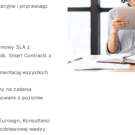
acyjne i poprawiając
 Umowy SLA z
 ds. Smart Contracts z
mentację wszystkich
ny na zadania
mowami o poziomie
Eurosign, Konsultanci
 podstawowej wiedzy