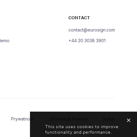
CONTACT
contact@eurosign.com
demo
+44 20 3038 3901
Prywatność
Informacje Prawne
Status
This site uses cookies to improve
functionality and performance.