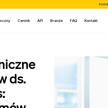
Konta
niczny
Cennik
API
Branże
FAQ
Kontakt
niczne
w ds.
:
Umów