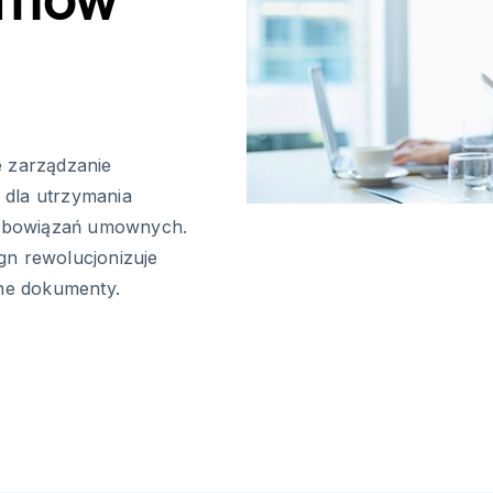
e zarządzanie
 dla utrzymania
 zobowiązań umownych.
gn rewolucjonizuje
dne dokumenty.