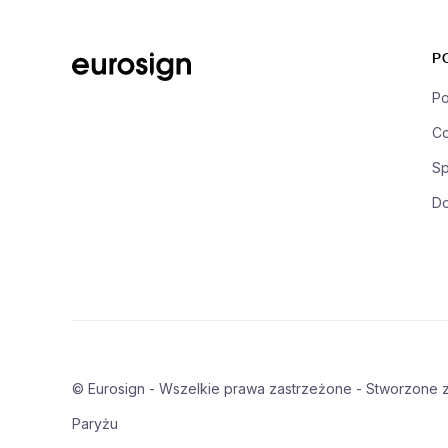
P
Po
Co
Sp
D
© Eurosign - Wszelkie prawa zastrzeżone - Stworzone 
Paryżu