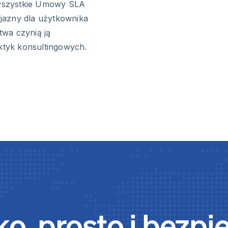
e wszystkie Umowy SLA
jazny dla użytkownika
twa czynią ją
tyk konsultingowych.
o, prosto i bezpi