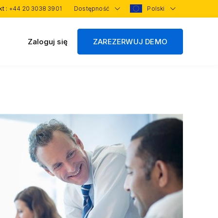
kt :
+44 20 3038 3901
Dostępność
Polski
Zaloguj się
ZAREZERWUJ DEMO