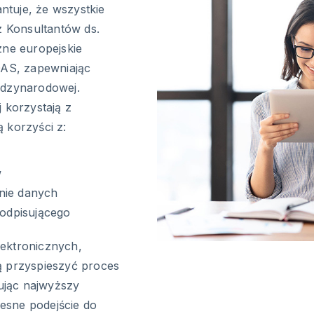
tuje, że wszystkie
 Konsultantów ds.
zne europejskie
DAS, zapewniając
ędzynarodowej.
 korzystają z
 korzyści z:
w
nie danych
odpisującego
ektronicznych,
ą przyspieszyć proces
ując najwyższy
esne podejście do