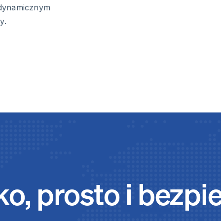
 dynamicznym
y.
o, prosto i bezpi