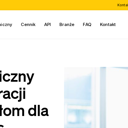
Konta
niczny
Cennik
API
Branże
FAQ
Kontakt
iczny
acji
łom dla
.