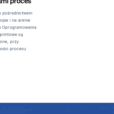
ami proces
a pośrednictwem
pie i na arenie
ju Oprogramowania
printowe są
one, przy
ości procesu