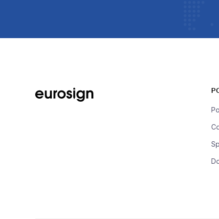
P
Po
Co
Sp
D