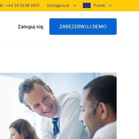
kt :
+44 20 3038 3901
Dostępność
Polski
Zaloguj się
ZAREZERWUJ DEMO