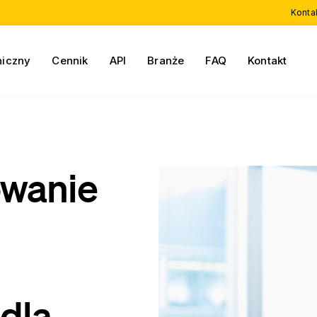
Konta
niczny
Cennik
API
Branże
FAQ
Kontakt
owanie
dla