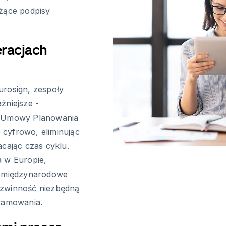
żące podpisy
racjach
urosign, zespoły
żniejsze -
a. Umowy Planowania
cyfrowo, eliminując
acając czas cyklu.
a w Europie,
ia międzynarodowe
 zwinność niezbędną
ramowania.