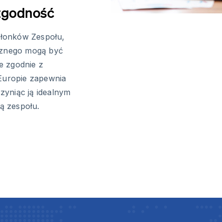
 zgodność
łonków Zespołu,
znego mogą być
e zgodnie z
 Europie zapewnia
zyniąc ją idealnym
ą zespołu.