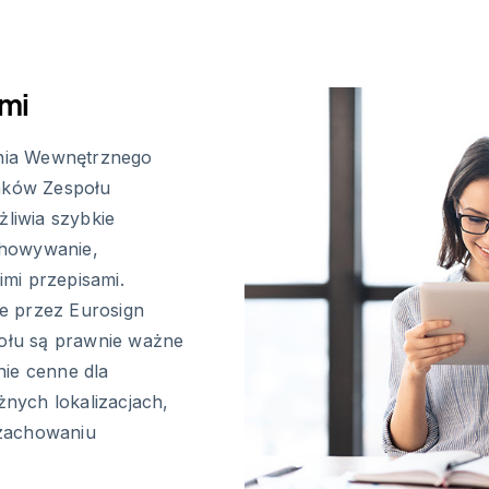
mi
nia Wewnętrznego
nków Zespołu
żliwia szybkie
chowywanie,
mi przepisami.
e przez Eurosign
ołu są prawnie ważne
nie cenne dla
nych lokalizacjach,
 zachowaniu