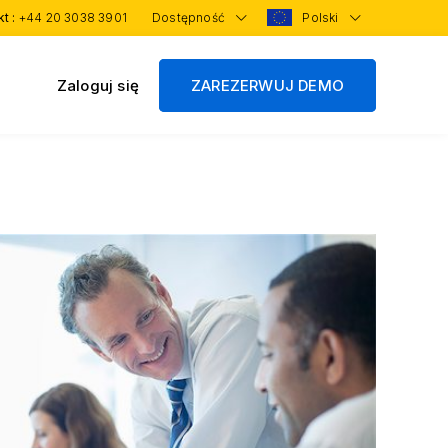
kt :
+44 20 3038 3901
Dostępność
Polski
Zaloguj się
ZAREZERWUJ DEMO