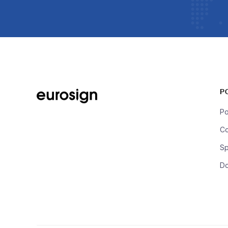
P
Po
Co
Sp
D