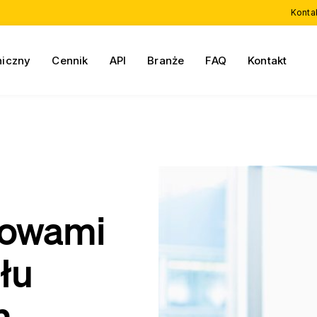
Konta
niczny
Cennik
API
Branże
FAQ
Kontakt
mowami
łu
m