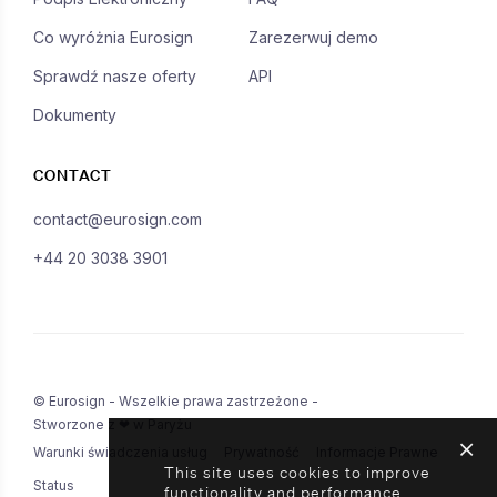
Co wyróżnia Eurosign
Zarezerwuj demo
Sprawdź nasze oferty
API
Dokumenty
CONTACT
contact@eurosign.com
+44 20 3038 3901
© Eurosign - Wszelkie prawa zastrzeżone -
Stworzone z ❤ w Paryżu
Warunki świadczenia usług
Prywatność
Informacje Prawne
This site uses cookies to improve
Status
functionality and performance.