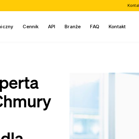
Konta
niczny
Cennik
API
Branże
FAQ
Kontakt
perta
 Chmury
dla