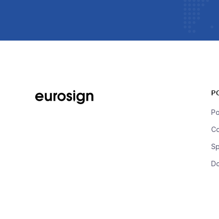
P
Po
Co
Sp
D