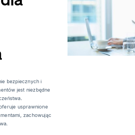
a
ie bezpiecznych i
entów jest niezbędne
czeństwa.
 oferuje usprawnione
kumentami, zachowując
twa.