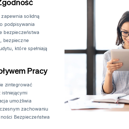
 Zgodność
 zapewnia solidną
do podpisywania
je bezpieczeństwa
, bezpieczne
ytu, które spełniają
epływem Pracy
ie zintegrować
istniejącymi
acja umożliwia
oczesnym zachowaniu
odności Bezpieczeństwa