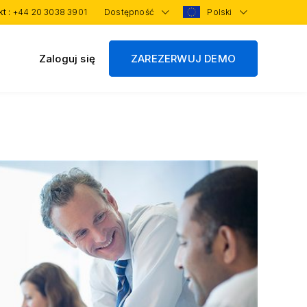
kt :
+44 20 3038 3901
Dostępność
Polski
Zaloguj się
ZAREZERWUJ DEMO