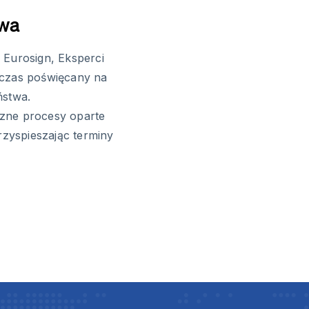
owa
 Eurosign, Eksperci
 czas poświęcany na
ństwa.
zne procesy oparte
rzyspieszając terminy