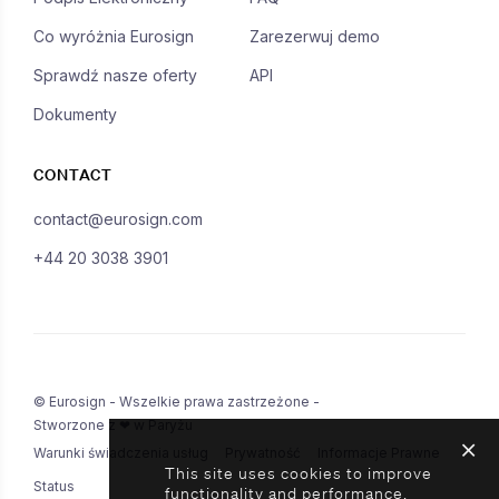
Co wyróżnia Eurosign
Zarezerwuj demo
Sprawdź nasze oferty
API
Dokumenty
CONTACT
contact@eurosign.com
+44 20 3038 3901
© Eurosign - Wszelkie prawa zastrzeżone -
Stworzone z ❤ w Paryżu
Warunki świadczenia usług
Prywatność
Informacje Prawne
This site uses cookies to improve
Status
functionality and performance.