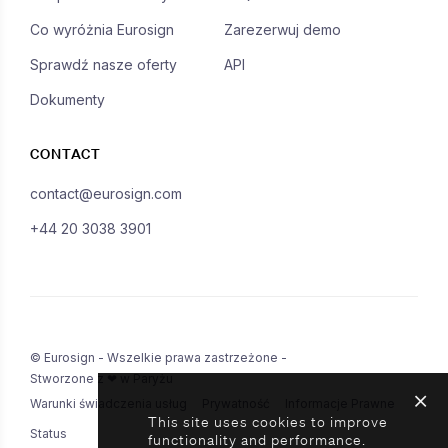
Co wyróżnia Eurosign
Zarezerwuj demo
Sprawdź nasze oferty
API
Dokumenty
CONTACT
contact@eurosign.com
+44 20 3038 3901
© Eurosign - Wszelkie prawa zastrzeżone -
Stworzone z ❤ w Paryżu
Warunki świadczenia usług
Prywatność
Informacje Prawne
This site uses cookies to improve
Status
functionality and performance.