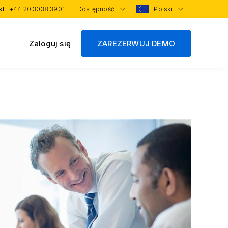
kt :
+44 20 3038 3901
Dostępność
Polski
Zaloguj się
ZAREZERWUJ DEMO