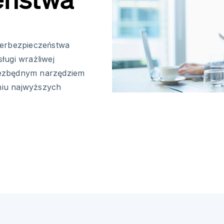
berbezpieczeństwa
ługi wrażliwej
niezbędnym narzędziem
iu najwyższych