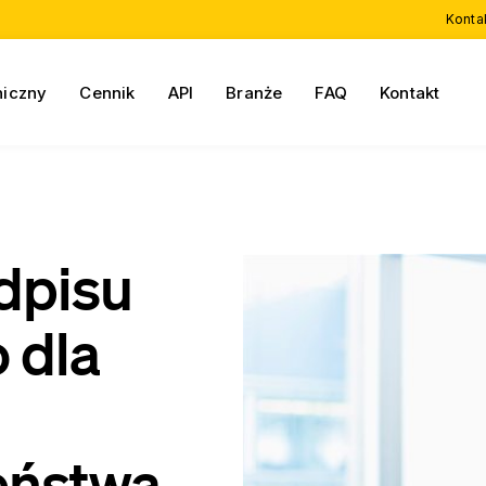
Konta
niczny
Cennik
API
Branże
FAQ
Kontakt
dpisu
 dla
eństwa