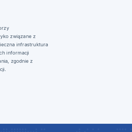
orzy
yko związane z
eczna infrastruktura
h informacji
nia, zgodnie z
ji.