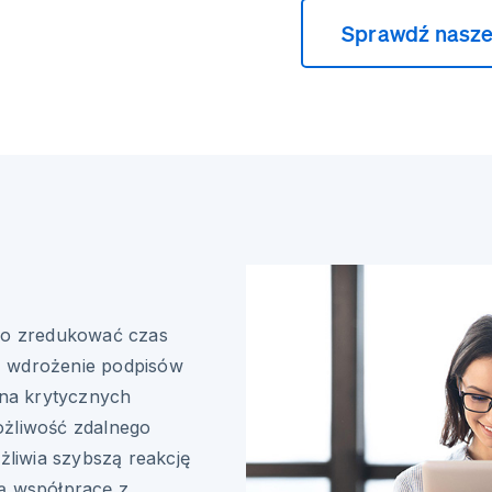
Sprawdź nasze
co zredukować czas
z wdrożenie podpisów
 na krytycznych
ożliwość zdalnego
liwia szybszą reakcję
ną współpracę z