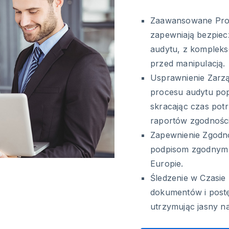
Zaawansowane Prot
zapewniają bezpiecz
audytu, z kompleks
przed manipulacją.
Usprawnienie Zarzą
procesu audytu pop
skracając czas pot
raportów zgodności
Zapewnienie Zgodno
podpisom zgodnym 
Europie.
Śledzenie w Czasie
dokumentów i postę
utrzymując jasny n