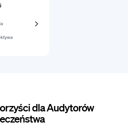
i
la
ektywa
orzyści dla Audytorów
ieczeństwa