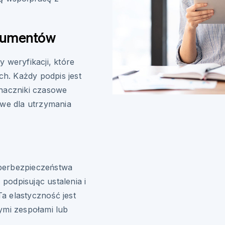
okumentów
 weryfikacji, które
h. Każdy podpis jest
znaczniki czasowe
owe dla utrzymania
berbezpieczeństwa
odpisując ustalenia i
a elastyczność jest
ymi zespołami lub