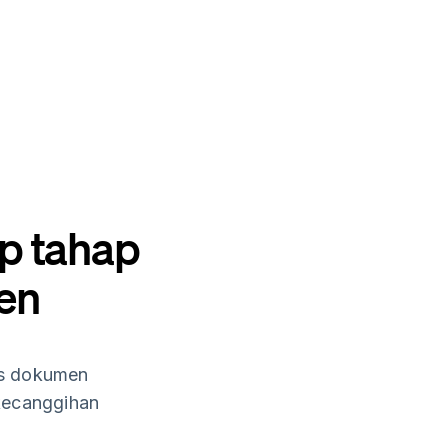
p tahap
en
lus dokumen
kecanggihan