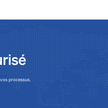
urisé
t vos processus.