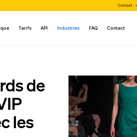
Contact :
+
ique
Tarifs
API
Industries
FAQ
Contact
rds de
 VIP
c les