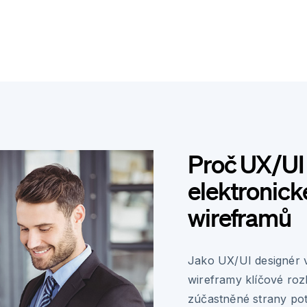
Proč UX/UI 
elektronick
wireframů
Jako UX/UI designér v
wireframy klíčové ro
zúčastněné strany potř