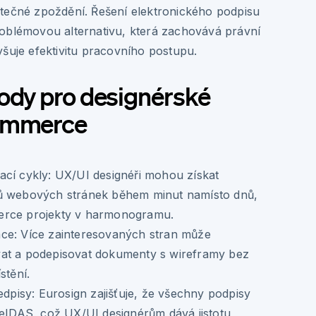
tečné zpoždění. Řešení elektronického podpisu
oblémovou alternativu, která zachovává právní
yšuje efektivitu pracovního postupu.
ody pro designérské
commerce
cí cykly:
UX/UI designéři mohou získat
ů webových stránek během minut namísto dnů,
erce projekty v harmonogramu.
ce:
Více zainteresovaných stran může
at a podepisovat dokumenty s wireframy bez
stění.
edpisy:
Eurosign zajišťuje, že všechny podpisy
 eIDAS, což UX/UI designérům dává jistotu