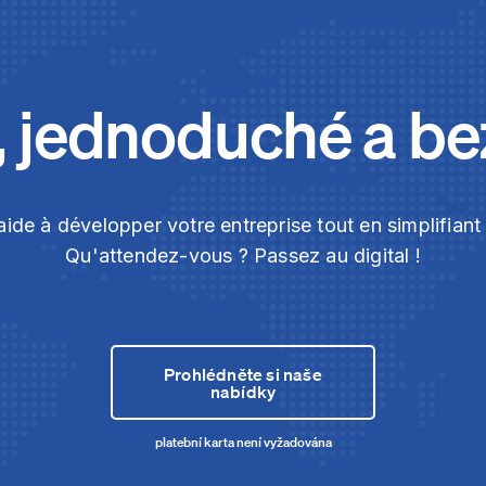
, jednoduché a b
ide à développer votre entreprise tout en simplifian
Qu'attendez-vous ? Passez au digital !
Prohlédněte si naše
nabídky
platební karta není vyžadována