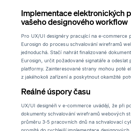
Implementace elektronických 
vašeho designového workflow
Pro UX/UI designéry pracující na e-commerce pr
Eurosign do procesu schvalování wireframů we
jednoduchá. Stačí nahrát finalizované dokumen
Eurosign, určit požadované signatáře a odeslat
platformy. Zainteresované strany mohou poté e
z jakéhokoli zařízení a poskytnout okamžité pot
Reálné úspory času
UX/UI designéři v e-commerce uvádějí, že při p
dokumenty schvalování wireframů webových str
průměru 3-5 pracovních dnů na schvalovací cykl
promítá do rychlejší implementace designovýc