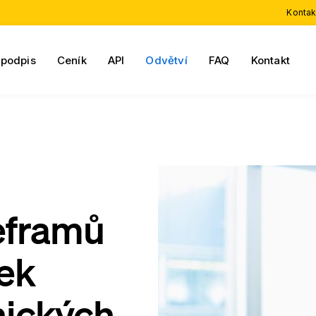
Kontak
 podpis
Ceník
API
Odvětví
FAQ
Kontakt
eframů
ek
nických