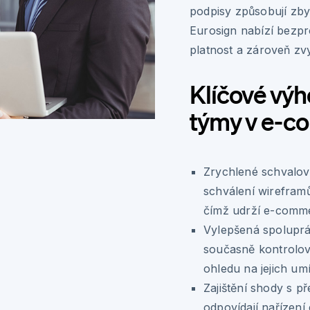
podpisy způsobují zby
Eurosign nabízí bezpr
platnost a zároveň zv
Klíčové výh
týmy v e-
Zrychlené schvalova
schválení wirefram
čímž udrží e-comm
Vylepšená spoluprá
současně kontrolov
ohledu na jejich umí
Zajištění shody s př
odpovídají nařízení