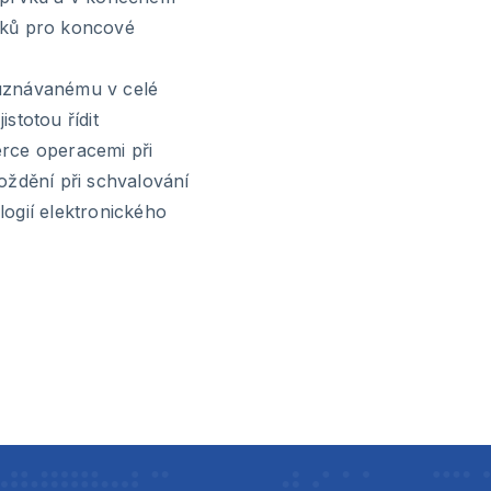
tků pro koncové
uznávanému v celé
stotou řídit
rce operacemi při
oždění při schvalování
ogií elektronického