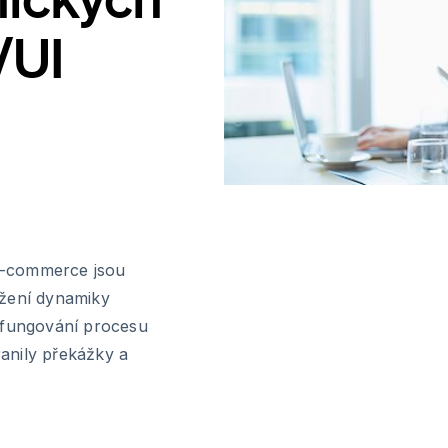
/UI
e-commerce jsou
ržení dynamiky
y fungování procesu
anily překážky a