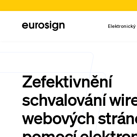
Elektronický
Zefektivnění
schvalování wir
webových strán
pomocí elektro