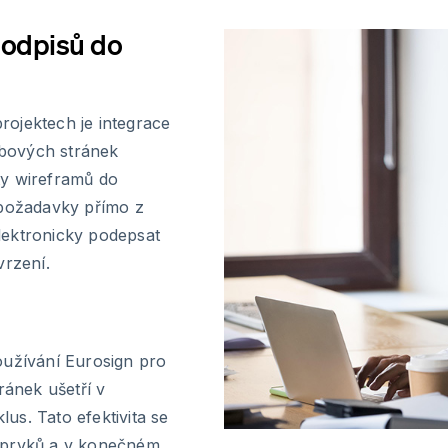
podpisů do
ojektech je integrace
bových stránek
ty wireframů do
 požadavky přímo z
lektronicky podepsat
vrzení.
oužívání Eurosign pro
ánek ušetří v
us. Tato efektivita se
h prvků a v konečném