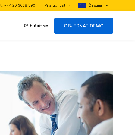
t :
+44 20 3038 3901
Přístupnost
Čeština
Přihlásit se
OBJEDNAT DEMO