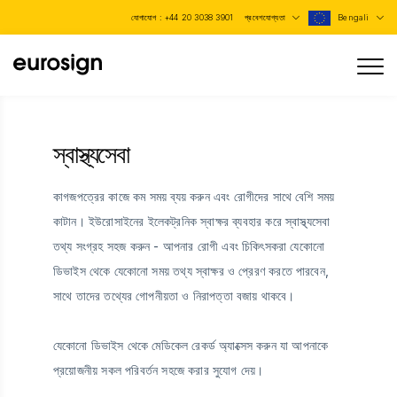
যোগাযোগ :
+44 20 3038 3901
প্রবেশযোগ্যতা
Bengali
স্বাস্থ্যসেবা
কাগজপত্রের কাজে কম সময় ব্যয় করুন এবং রোগীদের সাথে বেশি সময়
কাটান। ইউরোসাইনের ইলেকট্রনিক স্বাক্ষর ব্যবহার করে স্বাস্থ্যসেবা
তথ্য সংগ্রহ সহজ করুন - আপনার রোগী এবং চিকিৎসকরা যেকোনো
ডিভাইস থেকে যেকোনো সময় তথ্য স্বাক্ষর ও প্রেরণ করতে পারবেন,
সাথে তাদের তথ্যের গোপনীয়তা ও নিরাপত্তা বজায় থাকবে।
যেকোনো ডিভাইস থেকে মেডিকেল রেকর্ড অ্যাক্সেস করুন যা আপনাকে
প্রয়োজনীয় সকল পরিবর্তন সহজে করার সুযোগ দেয়।